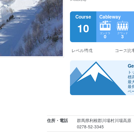
Course
Cableway
10
ゴンドラ
クワッド
0
3
レベル構成
コース比
上級
中級
初級
非圧雪
20%
50%
30%
30%
Ge
トッ
標
最
最長
ベー
住所・電話
群馬県利根郡川場村川場高原
0278-52-3345