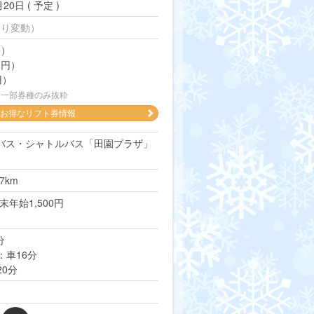
20日 ( 予定 )
より変動）
円）
0円）
円）
な一部券種のみ抜粋
お得なリフト券情報
線バス・シャトルバス「田園プラザ」
7km
末年始1,500円
分
：車16分
0分