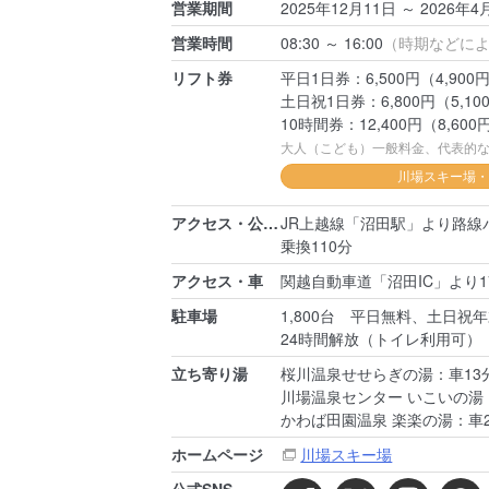
営業期間
2025年12月11日 ～ 2026年4月
営業時間
08:30 ～ 16:00
（時期などに
リフト券
平日1日券：6,500円（4,900
土日祝1日券：6,800円（5,10
10時間券：12,400円（8,600
大人（こども）一般料金、代表的
川場スキー場・
アクセス・公共交通（最寄駅）
JR上越線「沼田駅」より路
乗換110分
アクセス・車
関越自動車道「沼田IC」より1
駐車場
1,800台 平日無料、土日祝年
24時間解放（トイレ利用可）
立ち寄り湯
桜川温泉せせらぎの湯：車13
川場温泉センター いこいの湯
かわば田園温泉 楽楽の湯：車2
ホームページ
川場スキー場
公式SNS