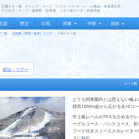
川場スキー場 ゲレンデ・コース・リフト・パーク・レベル構成・来場者比率
アクセス・マップ・最寄駅・駐車場 スキー場データ・営業情報
志賀
野沢
白馬
関東
中部
関西
デ一覧
北関東（群馬・栃木）エリア
川場スキー場
宿泊・ツアー
コース数
とても関東圏内とは思えない極上
標高1200m超から広がる全10コ
中上級レベルが70％を占めるゲ
ーグルコース・バンクコース、初
フード付きスノーエスカレーター
ズに対応