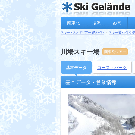
南東北
湯沢
妙高
スキー・スノボツアー 好きゲレ
スキー場・ゲレン
川場スキー場
関東発ツアー
基本データ
コース・パーク
基本データ・営業情報