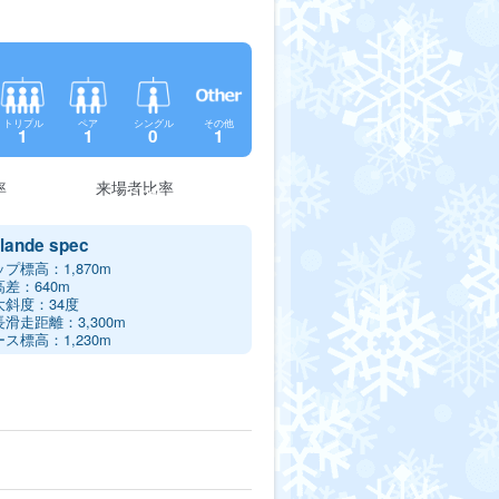
トリプル
ペア
シングル
その他
1
1
0
1
率
来場者比率
圧雪
Skier
Border
70%
35%
65%
lande spec
プ標高：1,870m
高差：640m
大斜度：34度
滑走距離：3,300m
ス標高：1,230m