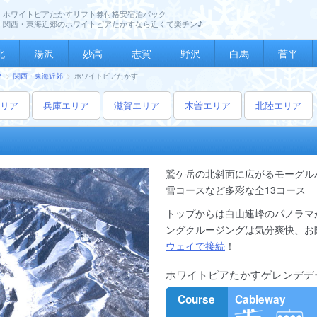
ホワイトピアたかすリフト券付格安宿泊パック
関西・東海近郊のホワイトピアたかすなら近くて楽チン♪
北
湯沢
妙高
志賀
野沢
白馬
菅平
ク
関西・東海近郊
ホワイトピアたかす
リア
兵庫
エリア
滋賀
エリア
木曽
エリア
北陸
エリア
鷲ケ岳の北斜面に広がるモーグル
雪コースなど多彩な全13コース
トップからは白山連峰のパノラマが
ングクルージングは気分爽快、お
ウェイで接続
！
ホワイトピアたかすゲレンデデ
Course
Cableway