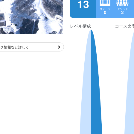
13
ゴンドラ
クワッド
0
2
レベル構成
コース比
ーク情報など詳しく