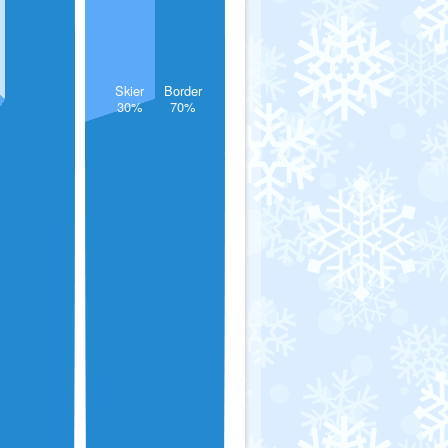
Skier
Border
30%
70%