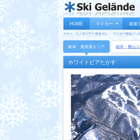
HOME
マイカー
南東
スキー・スノボツアー 好きゲレ
マイカー宿泊パッ
岐阜・奥美濃
エリア
福井・勝山
エ
ホワイトピアたかす