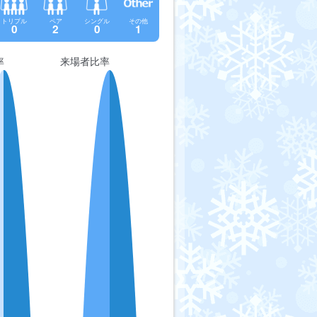
トリプル
ペア
シングル
その他
0
2
0
1
率
来場者比率