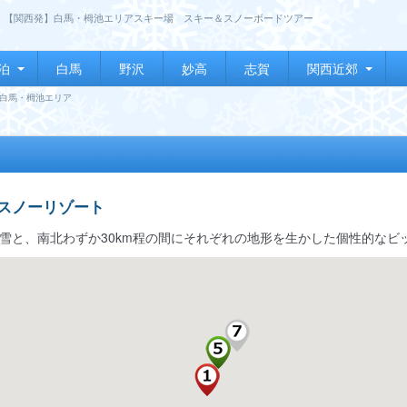
【関西発】白馬・栂池エリアスキー場 スキー＆スノーボードツアー
泊
白馬
野沢
妙高
志賀
関西近郊
白馬・栂池エリア
スノーリゾート
雪と、南北わずか30km程の間にそれぞれの地形を生かした個性的なビ