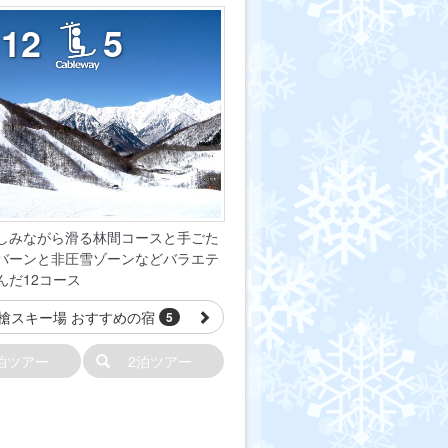
12
5
しみながら滑る林間コースと手ごた
バーンと非圧雪ゾーンなどバラエテ
んだ12コース
槍スキー場 おすすめの宿
5
泊ツアー
2泊ツアー