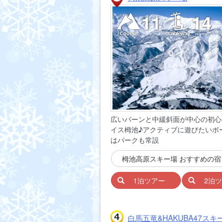
11
14
広いバーンと中緩斜面が中心の初心
イス栂池♪アクティブに遊びたいボ
はパークも常設
栂池高原スキー場 おすすめの
1泊ツアー
2泊
白馬五竜&HAKUBA47スキ