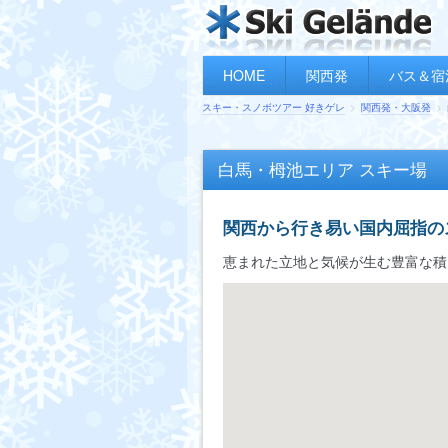
HOME
関西発
バス＆宿
スキー・スノボツアー 好きゲレ
関西発・大阪発
白馬・栂池エリア スキー場
関西から行き易い国内屈指の
恵まれた立地と気候が生む豊富な積