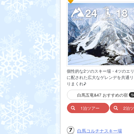
24
18
個性的な2ツのスキー場・4ツのエ
に配された広大なゲレンデを共通リ
りまくれ♪
白馬五竜&47 おすすめの宿
1
1泊ツアー
2泊
白馬コルチナスキー場