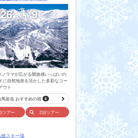
26
9
のパノラマが広がる開放感いっぱいの
ドに自然地形を活かした多彩なコー
アウト
白馬岩岳 おすすめの宿
6
泊ツアー
2泊ツアー
島槍スキー場