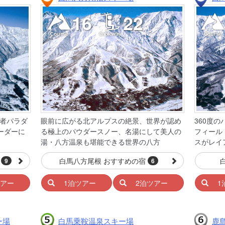
16
22
者パラダ
眼前に広がる北アルプスの絶景、世界が認め
360度
ーダーに
る極上のパウダースノー、名湯にして美人の
フィール
湯・八方温泉も堪能できる世界の八方
スがレイ
宿
白馬八方尾根 おすすめの宿
9
6
ツアー
1泊ツアー
2泊ツアー
1
ー場
白馬乗鞍温泉スキー場
鹿