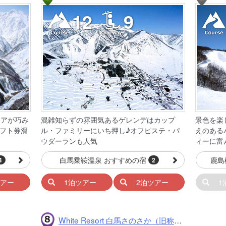
12
9
リアが巧み
混雑知らずの雰囲気あるゲレンデはカップ
景色を楽
フト券滑
ル・ファミリーにいち押し♪オフピステ・パ
えのある
ウダーランも人気
ィーに富
白馬乗鞍温泉 おすすめの宿
鹿島
4
2
ツアー
1泊ツアー
2泊ツアー
1
White Resort 白馬さのさか（旧称白馬さのさかスキー場）