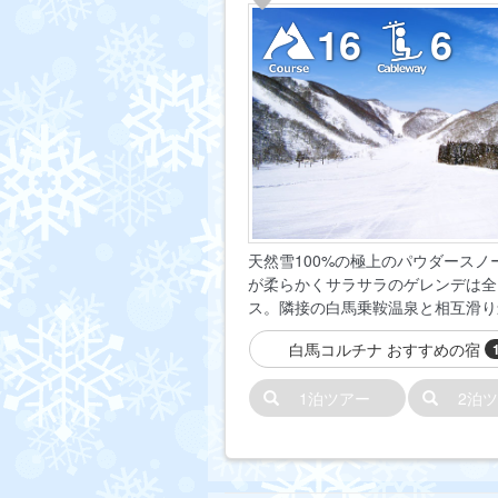
16
6
天然雪100%の極上のパウダースノ
が柔らかくサラサラのゲレンデは全
ス。隣接の白馬乗鞍温泉と相互滑り
白馬コルチナ おすすめの宿
1泊ツアー
2泊