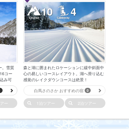
10
4
ー。雪質
森と湖に囲まれたロケーションに緩中斜面中
16コー
心の易しいコースレイアウト。湖へ滑り込む
込み可
感覚のレイクダウンコースは絶景！
白馬さのさか おすすめの宿
1
0
ツアー
1泊ツアー
2泊ツアー