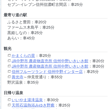
セブン-イレブン信州信濃町古間店：車25分
最寄り道の駅
ふるさと豊田：車20分
ファームス木島平：車25分
黒姫しなの：車25分
あらい：車45分
観光
かまくらの里
：車25分
JA中野市 農産物直売所 信州中野いきいき館
：車20分
JA中野市 農産物直売所 信州中野いきいき館
：車20分
信州フルーツランド 信州中野インター店
：車25分
善光寺
～仲見世通り：車55分
野沢温泉：車35分
日帰り温泉
いいやま湯滝温泉
：車30分
天照石温熱浴みゆき野癒
：車25分