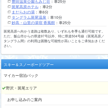
豊田温泉公園もみじ荘
：車25分
斑尾高原ホテル
：車2分
まだらおの湯
：車6分
タングラム斑尾温泉
：車10分
妙高・山里の湯宿 香風館
：車25分
斑尾高原へ向かう道路は複数あり、いずれも冬季も通行可能です。
ただ、飯山市からの県道97号以外、特に県道504号線（斑尾高原／
タングラム間）の利用は困難な可能性が高いことをご承知おきくだ
さい。
スキー＆スノーボードツアー
マイカー宿泊パック
野沢・斑尾エリア
お申し込みのご案内