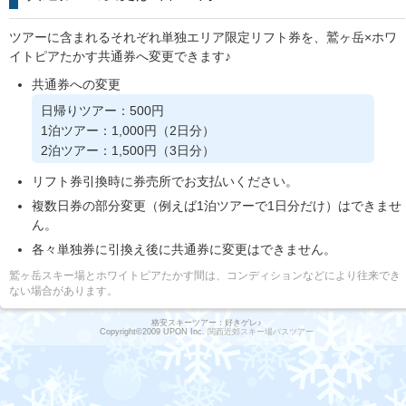
ツアーに含まれるそれぞれ単独エリア限定リフト券を、鷲ヶ岳×ホワ
イトピアたかす共通券へ変更できます♪
共通券への変更
日帰りツアー：500円
1泊ツアー：1,000円（2日分）
2泊ツアー：1,500円（3日分）
リフト券引換時に券売所でお支払いください。
複数日券の部分変更（例えば1泊ツアーで1日分だけ）はできませ
ん。
各々単独券に引換え後に共通券に変更はできません。
鷲ヶ岳スキー場とホワイトピアたかす間は、コンディションなどにより往来でき
ない場合があります。
格安スキーツアー：好きゲレ♪
Copyright©2009 UPON Inc.
関西近郊スキー場バスツアー